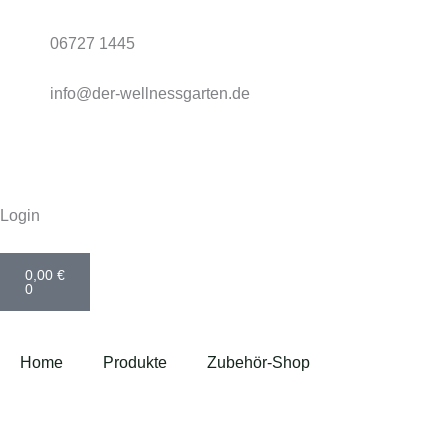
Zum
Inhalt
06727 1445
springen
info@der-wellnessgarten.de
Login
Warenkorb
0,00
€
0
Home
Produkte
Zubehör-Shop