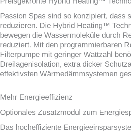
Preisgekrönte Hybrid Heating™ Technol
Passion Spas sind so konzipiert, dass 
reduzieren. Die Hybrid Heating™ Techn
bewegen die Wassermoleküle durch Rei
reduziert. Mit den programmierbaren Re
Filterpumpe mit geringer Wattzahl benöt
Dreilagenisolation, extra dicker Schu
effektivsten Wärmedämmsystemen ges
Mehr Energieeffizienz
Optionales Zusatzmodul zum Energies
Das hocheffiziente Energieeinsparsys