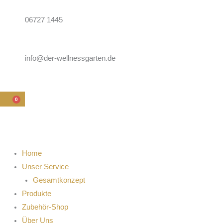
Zum
Inhalt
06727 1445
springen
info@der-wellnessgarten.de
0
WARENKORB
Home
Unser Service
Gesamtkonzept
Produkte
Zubehör-Shop
Über Uns