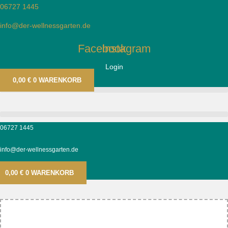
Zum
Search
06727 1445
Inhalt
…
info@der-wellnessgarten.de
springen
Facebook
Instagram
Login
0,00
€
0
WARENKORB
06727 1445
info@der-wellnessgarten.de
0,00
€
0
WARENKORB