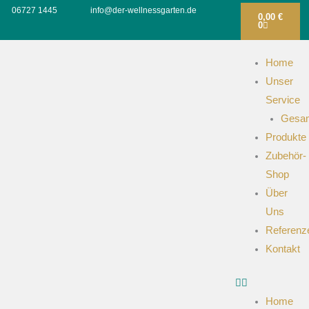
WARENKOR
Zum
06727 1445
info@der-wellnessgarten.de
0,00
€
0
Inhalt
springen
Home
Unser
Service
Gesam
Produkte
Zubehör-
Shop
Über
Uns
Referenz
Kontakt
Home