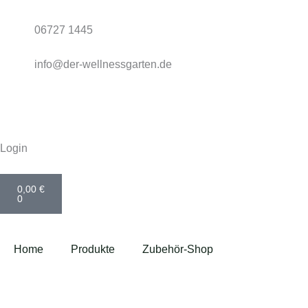
Zum
Inhalt
06727 1445
springen
info@der-wellnessgarten.de
Login
Warenkorb
0,00
€
0
Home
Produkte
Zubehör-Shop