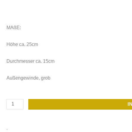
MAßE:
Höhe ca. 25cm
Durchmesser ca. 15cm
Außengewinde, grob
Platinum
I
Spa
Filter
SS01