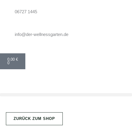
Zum
Inhalt
06727 1445
springen
info@der-wellnessgarten.de
Warenkorb
0,00
€
0
ZURÜCK ZUM SHOP