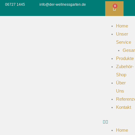
Zum
06727 1445
info@der-wellnessgarten.de
0
WAREN
Inhalt
springen
Home
Unser
Service
Gesam
Produkte
Zubehör-
Shop
Über
Uns
Referenz
Kontakt
Home