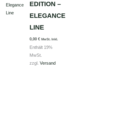
weist
EDITION –
mehrere
ELEGANCE
Varianten
auf.
LINE
Die
0,00
€
Optionen
MwSt. Inkl.
Enthält 19%
können
MwSt.
auf
zzgl.
Versand
der
Produktseite
gewählt
werden