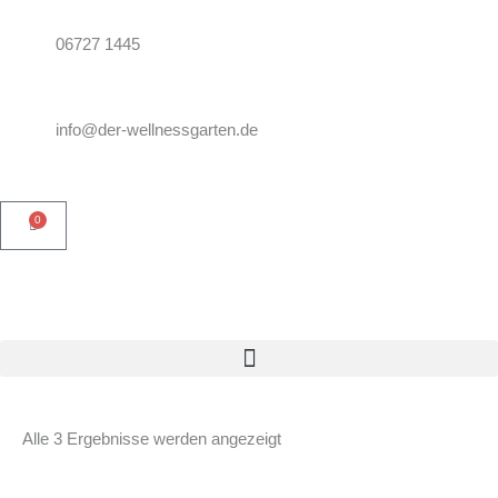
Zum
Inhalt
06727 1445
springen
info@der-wellnessgarten.de
0
Warenkorb
Alle 3 Ergebnisse werden angezeigt