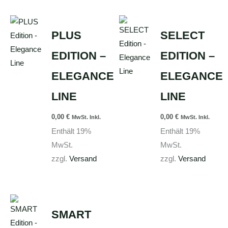
Dieses
Dieses
PLUS
SELECT
Produkt
Produkt
weist
weist
EDITION –
EDITION –
mehrere
mehrere
ELEGANCE
ELEGANCE
Varianten
Varianten
auf.
auf.
LINE
LINE
Die
Die
0,00
€
0,00
€
Optionen
Optionen
MwSt. Inkl.
MwSt. Inkl.
Enthält 19%
Enthält 19%
können
können
MwSt.
MwSt.
auf
auf
zzgl.
Versand
zzgl.
Versand
der
der
Produktseite
Produktseite
gewählt
gewählt
werden
werden
Dieses
SMART
Produkt