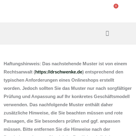
Zum
0
Warenko
Inhalt
06727 1445
info@der-wellnessgarten.de
springen
Unser Service
Zubehör-Shop
Haftungshinweis: Das nachstehende Muster ist von einem
Rechtsanwalt (
https://drschwenke.de
) entsprechend den
typischen Anforderungen eines Onlineshops erstellt
worden. Jedoch sollten Sie das Muster nur nach sorgfältiger
Prüfung und Anpassung auf Ihr konkretes Geschäftsmodell
verwenden. Das nachfolgende Muster enthält daher
zusätzliche Hinweise, die Sie beachten müssen und rote
Passagen, die Sie besonders prüfen und ggf. anpassen
müssen. Bitte entfernen Sie die Hinweise nach der